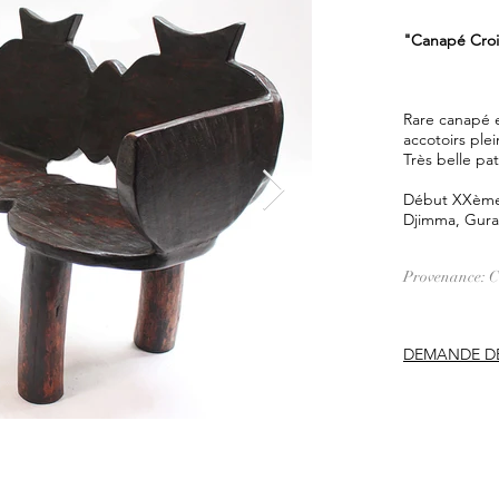
"Canapé Croi
Rare canapé e
accotoirs plei
Très belle pa
Début XXèm
Djimma, Gura
Provenance: Co
DEMANDE DE