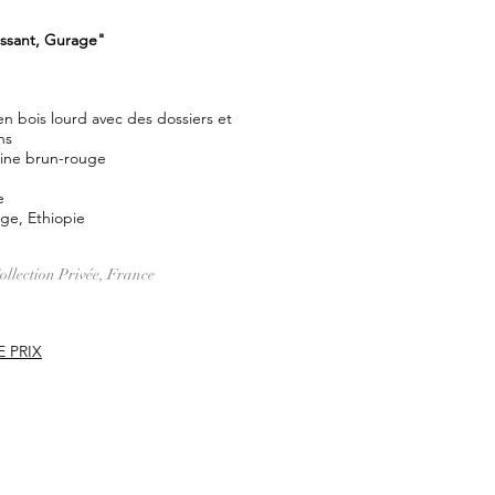
ssant, Gurage"
n bois lourd avec des dossiers et
ns
tine brun-rouge
e
ge, Ethiopie
llection Privée, France
 PRIX