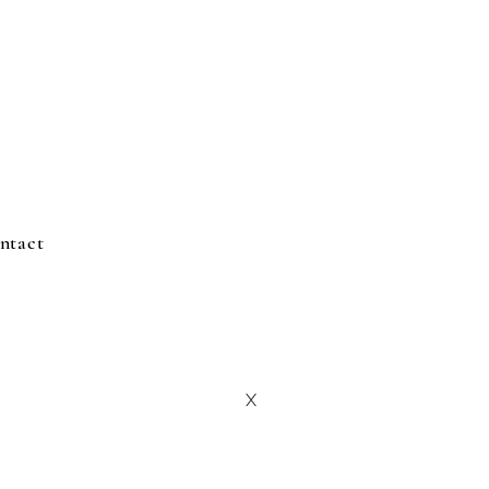
ntact
X