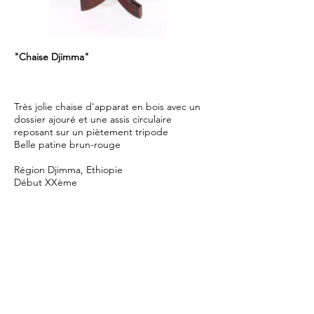
"Chaise Djimma"
Très jolie chaise d'apparat en bois avec un
dossier ajouré et une assis circulaire
reposant sur un piètement tripode
Belle patine brun-rouge
Région Djimma, Ethiopie
Début XXème
Ce type de chaise monoxyle, à haut dossier
ajouré de motifs géométriques et assise
circulaire avec un piètement tripode était
nominatif et réservé à l'usage exclusif des
chefs et de l'aristocratie
Provenance: Collection Privée